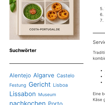
Servi
Suchwörter
Tradit
kombin
Algarve
Alentejo
Castelo
Gericht
Lisboa
Festung
Lissabon
Eine b
Museum
Käse g
nachkochen
Porto