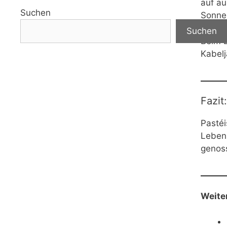
auf au
Suchen
Sonne
Suchen
Beim E
Kabelj
Fazit
Pastéi
Lebens
genoss
Weite