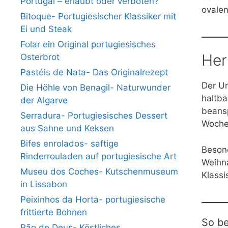
Portugal – erlaubt oder verboten?
ovalen
Bitoque- Portugiesischer Klassiker mit
Ei und Steak
Folar ein Original portugiesisches
Her
Osterbrot
Pastéis de Nata- Das Originalrezept
Der Ur
Die Höhle von Benagil- Naturwunder
haltba
der Algarve
beansp
Serradura- Portugiesisches Dessert
Wochen
aus Sahne und Keksen
Bifes enrolados- saftige
Besond
Rinderrouladen auf portugiesische Art
Weihna
Museu dos Coches- Kutschenmuseum
Klassi
in Lissabon
Peixinhos da Horta- portugiesische
frittierte Bohnen
So be
Pão de Deus- Köstliches