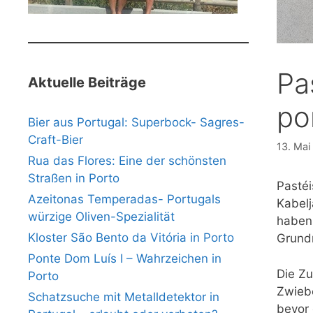
Pa
Aktuelle Beiträge
po
Bier aus Portugal: Superbock- Sagres-
Craft-Bier
13. Mai
Rua das Flores: Eine der schönsten
Straßen in Porto
Pastéi
Azeitonas Temperadas- Portugals
Kabelj
würzige Oliven-Spezialität
haben
Kloster São Bento da Vitória in Porto
Grundn
Ponte Dom Luís I – Wahrzeichen in
Die Zu
Porto
Zwiebe
Schatzsuche mit Metalldetektor in
bevor 