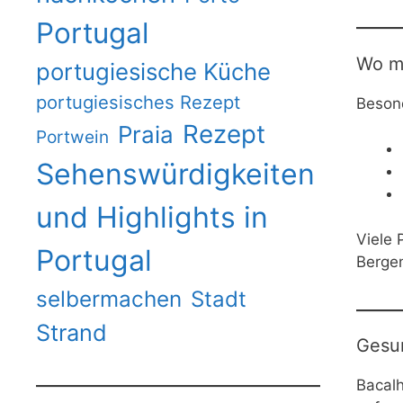
Portugal
Wo ma
portugiesische Küche
portugiesisches Rezept
Besond
Rezept
Praia
Portwein
Sehenswürdigkeiten
und Highlights in
Viele 
Portugal
Berge
selbermachen
Stadt
Strand
Gesun
Bacalh