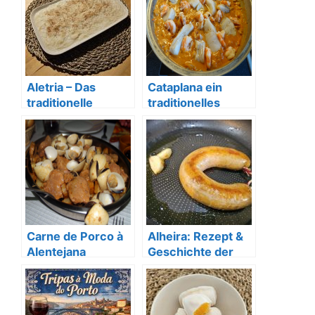
Küche
Aletria – Das
Cataplana ein
traditionelle
traditionelles
portugiesische
portugiesisches
Nudel-Dessert
Gericht
Carne de Porco à
Alheira: Rezept &
Alentejana
Geschichte der
portugiesischen
Spezialität