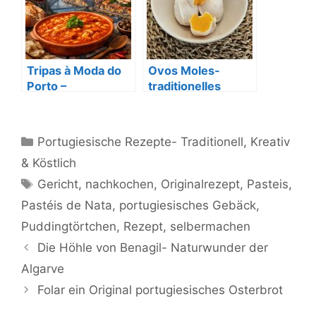
Tripas à Moda do
Ovos Moles-
Porto –
traditionelles
Traditionelles
portugiesisches
Rezept aus Porto
Dessert
Kategorien
Portugiesische Rezepte- Traditionell, Kreativ
& Köstlich
Schlagwörter
Gericht
,
nachkochen
,
Originalrezept
,
Pasteis
,
Pastéis de Nata
,
portugiesisches Gebäck
,
Puddingtörtchen
,
Rezept
,
selbermachen
Die Höhle von Benagil- Naturwunder der
Algarve
Folar ein Original portugiesisches Osterbrot