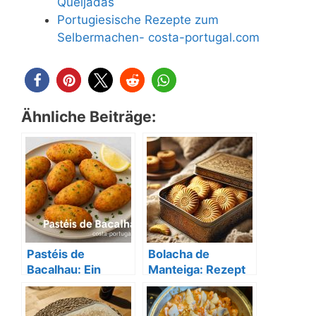
Queijadas
Portugiesische Rezepte zum
Selbermachen- costa-portugal.com
Ähnliche Beiträge:
Pastéis de
Bolacha de
Bacalhau: Ein
Manteiga: Rezept
Klassiker der
für portugiesische
portugiesischen
Butterkekse