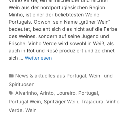
Vinho Verde, ein erfrischender und leichter
Wein aus der nordportugiesischen Region
Minho, ist einer der beliebtesten Weine
Portugals. Obwohl sein Name „grüner Wein“
bedeutet, bezieht sich dies nicht auf die Farbe
des Weines, sondern auf seine Jugend und
Frische. Vinho Verde wird sowohl in Weiß, als
auch in Rot und Rosé produziert und zeichnet
sich …
Weiterlesen
Kategorien
News & aktuelles aus Portugal
,
Wein- und
Spirituosen
Schlagwörter
Alvarinho
,
Arinto
,
Loureiro
,
Portugal
,
Portugal Wein
,
Spritziger Wein
,
Trajadura
,
Vinho
Verde
,
Wein