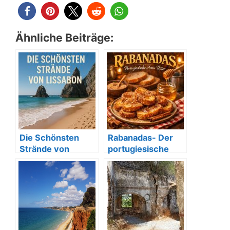
Ähnliche Beiträge:
Die Schönsten
Rabanadas- Der
Strände von
portugiesische
Lissabon
Arme Ritter