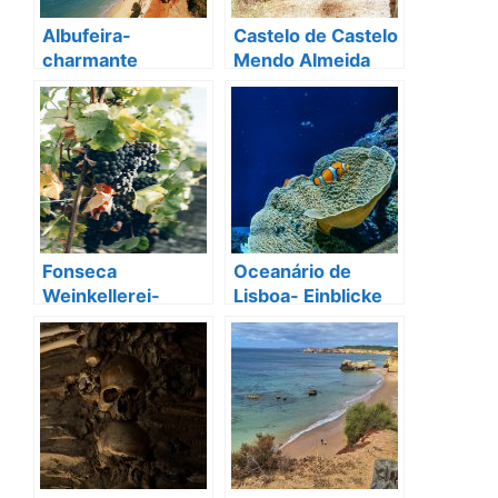
Albufeira-
Castelo de Castelo
charmante
Mendo Almeida
Küstenstadt an der
Algarve
Fonseca
Oceanário de
Weinkellerei-
Lisboa- Einblicke
Tradition und
in die
Exzellenz
Unterwasserwelt