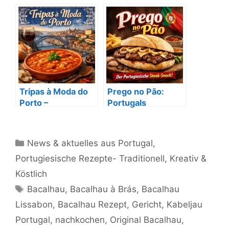
mit Kaisergranat
portugiesischen
Spezialität
Tripas à Moda do
Prego no Pão:
Porto –
Portugals
Traditionelles
legendäres Steak-
Rezept aus Porto
Sandwich
Kategorien
News & aktuelles aus Portugal
,
Portugiesische Rezepte- Traditionell, Kreativ &
Köstlich
Schlagwörter
Bacalhau
,
Bacalhau à Brás
,
Bacalhau
Lissabon
,
Bacalhau Rezept
,
Gericht
,
Kabeljau
Portugal
,
nachkochen
,
Original Bacalhau
,