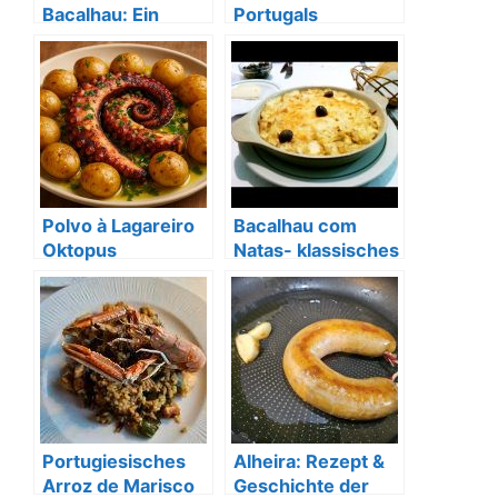
Bacalhau: Ein
Portugals
Klassiker der
legendäres
portugiesischen
Sandwich aus
Küche
Porto
Polvo à Lagareiro
Bacalhau com
Oktopus
Natas- klassisches
Spezialität mit
portugiesisches
Olivenöl
Gericht
Portugiesisches
Alheira: Rezept &
Arroz de Marisco
Geschichte der