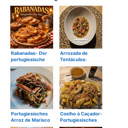
Rabanadas- Der
Arrozada de
portugiesische
Tentáculos:
Arme Ritter
Portugals
herzhafter
Tintenfisch-Reis
Portugiesisches
Coelho à Caçador-
Arroz de Marisco
Portugiesisches
mit Kaisergranat
Kaninchen Rezept