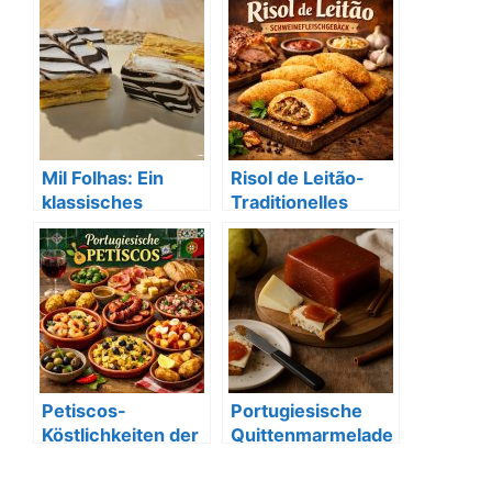
Mil Folhas: Ein
Risol de Leitão-
klassisches
Traditionelles
portugiesisches
Schweinefleischg
Dessert
ebäck
Petiscos-
Portugiesische
Köstlichkeiten der
Quittenmarmelade
portugiesischen
- Marmelada de
Küche
Marmelo