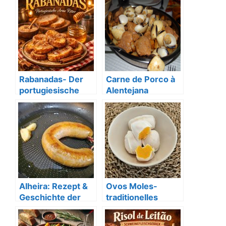
Schweinebauch
Bergkäse
Rabanadas- Der
Carne de Porco à
portugiesische
Alentejana
Arme Ritter
Alheira: Rezept &
Ovos Moles-
Geschichte der
traditionelles
portugiesischen
portugiesisches
Spezialität
Dessert