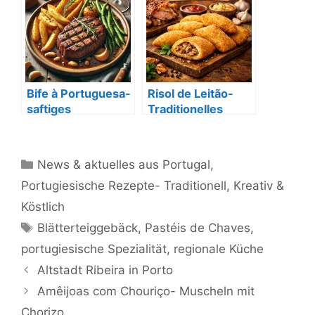
Bife à Portuguesa-
Risol de Leitão-
saftiges
Traditionelles
Rindersteak
Schweinefleischg
ebäck
Kategorien
News & aktuelles aus Portugal
,
Portugiesische Rezepte- Traditionell, Kreativ &
Köstlich
Schlagwörter
Blätterteiggebäck
,
Pastéis de Chaves
,
portugiesische Spezialität
,
regionale Küche
Altstadt Ribeira in Porto
Amêijoas com Chouriço- Muscheln mit
Chorizo