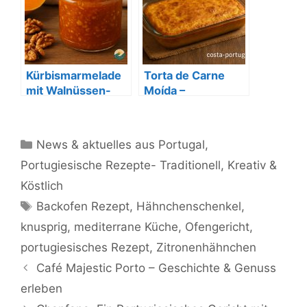
Kürbismarmelade
Torta de Carne
mit Walnüssen-
Moída –
Doce de Abóbora
Portugiesischer
com Noz
Ofengenuss
Kategorien
News & aktuelles aus Portugal
,
Portugiesische Rezepte- Traditionell, Kreativ &
Köstlich
Schlagwörter
Backofen Rezept
,
Hähnchenschenkel
,
knusprig
,
mediterrane Küche
,
Ofengericht
,
portugiesisches Rezept
,
Zitronenhähnchen
Café Majestic Porto – Geschichte & Genuss
erleben