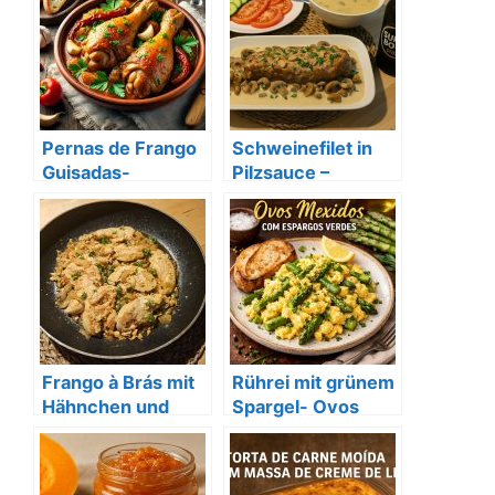
Pernas de Frango
Schweinefilet in
Guisadas-
Pilzsauce –
geschmorte
Portugiesischer
Hähnchenschenke
Klassiker
l
Frango à Brás mit
Rührei mit grünem
Hähnchen und
Spargel- Ovos
Reis
mexidos com
espargos verdes