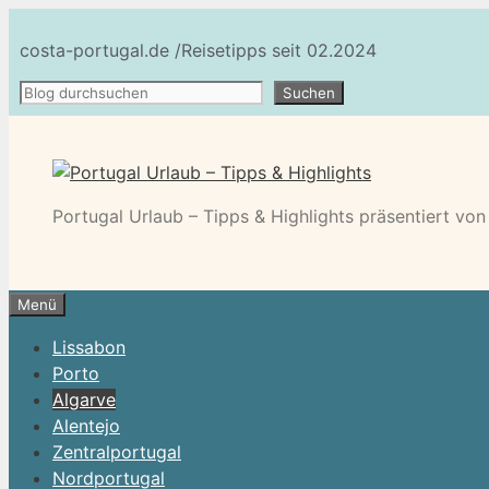
Zum
Inhalt
costa-portugal.de /Reisetipps seit 02.2024
springen
Suchen
Suchen
Portugal Urlaub – Tipps & Highlights präsentiert vo
Menü
Lissabon
Porto
Algarve
Alentejo
Zentralportugal
Nordportugal