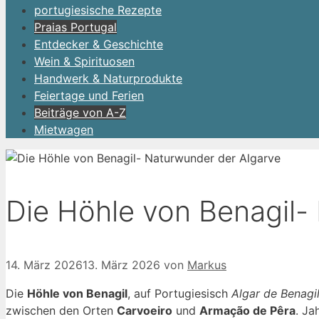
portugiesische Rezepte
Praias Portugal
Entdecker & Geschichte
Wein & Spirituosen
Handwerk & Naturprodukte
Feiertage und Ferien
Beiträge von A-Z
Mietwagen
Die Höhle von Benagil-
14. März 2026
13. März 2026
von
Markus
Die
Höhle von Benagil
, auf Portugiesisch
Algar de Benagi
zwischen den Orten
Carvoeiro
und
Armação de Pêra
. Ja