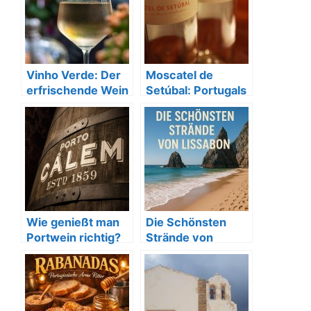
Vinho Verde: Der
Moscatel de
erfrischende Wein
Setúbal: Portugals
aus Portugal
aromatischer
Dessertwein
Wie genießt man
Die Schönsten
Portwein richtig?
Strände von
Lissabon