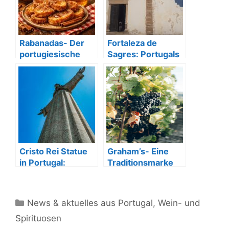
Rabanadas- Der
Fortaleza de
portugiesische
Sagres: Portugals
Arme Ritter
Tor zu den
Entdeckungen
Cristo Rei Statue
Graham’s- Eine
in Portugal:
Traditionsmarke
Aussicht &
für Premium-
Geschichte
Portwein
Kategorien
News & aktuelles aus Portugal
,
Wein- und
Spirituosen