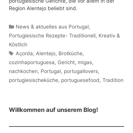
portugiesische Gerichte, die vor allem in der
Region Alentejo beliebt sind.
Kategorien
News & aktuelles aus Portugal
,
Portugiesische Rezepte- Traditionell, Kreativ &
Köstlich
Schlagwörter
Açorda
,
Alentejo
,
Brotküche
,
cozinhaportuguesa
,
Gericht
,
migas
,
nachkochen
,
Portugal
,
portugallovers
,
portugiesischeküche
,
portuguesefood
,
Tradition
Willkommen auf unserem Blog!