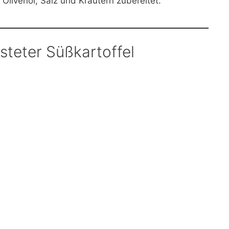
 Olivenöl, Salz und Kräutern zubereitet.
teter Süßkartoffel