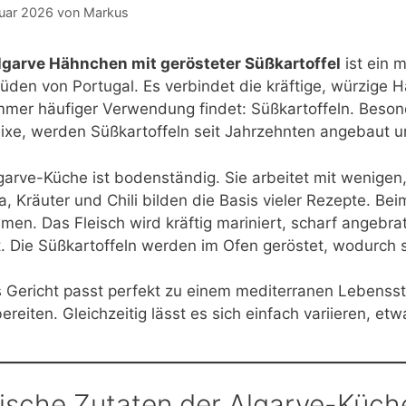
uar 2026
von
Markus
lgarve Hähnchen mit gerösteter Süßkartoffel
ist ein 
den von Portugal. Es verbindet die kräftige, würzige H
mmer häufiger Verwendung findet: Süßkartoffeln. Beson
xe, werden Süßkartoffeln seit Jahrzehnten angebaut und
garve-Küche ist bodenständig. Sie arbeitet mit wenigen,
a, Kräuter und Chili bilden die Basis vieler Rezepte.
en. Das Fleisch wird kräftig mariniert, scharf angebrate
. Die Süßkartoffeln werden im Ofen geröstet, wodurch 
 Gericht passt perfekt zu einem mediterranen Lebensstil
ereiten. Gleichzeitig lässt es sich einfach variieren, et
ische Zutaten der Algarve-Küch