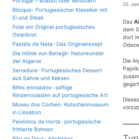
Portugal – erlaubt oder verboten?
25. Jan
Bitoque- Portugiesischer Klassiker mit
Ei und Steak
Das
A
Folar ein Original portugiesisches
dem Sü
Osterbrot
dort i
Pastéis de Nata- Das Originalrezept
Odecei
Die Höhle von Benagil- Naturwunder
Die Al
der Algarve
Paprik
Serradura- Portugiesisches Dessert
zusamm
aus Sahne und Keksen
gegart
Bifes enrolados- saftige
Rinderrouladen auf portugiesische Art
Dieses
Museu dos Coches- Kutschenmuseum
vorzub
in Lissabon
Peixinhos da Horta- portugiesische
frittierte Bohnen
Typ
Pão de Deus- Köstliches