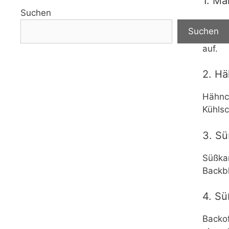
1. Ma
Suchen
Knobla
Suchen
Pfeffe
auf.
2. Hä
Hähnch
Kühlsc
3. Sü
Süßkar
Backbl
4. Sü
Backof