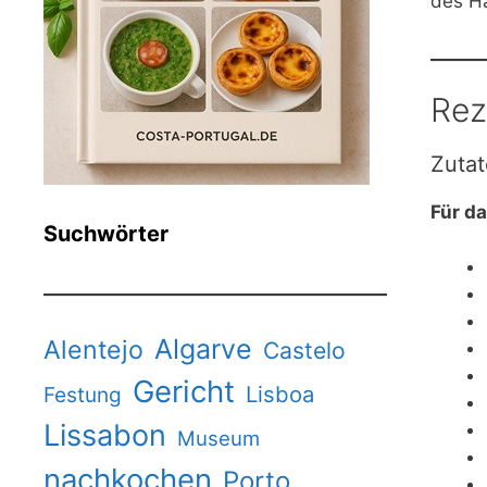
des Hä
Rez
Zutat
Für d
Suchwörter
Algarve
Alentejo
Castelo
Gericht
Lisboa
Festung
Lissabon
Museum
nachkochen
Porto