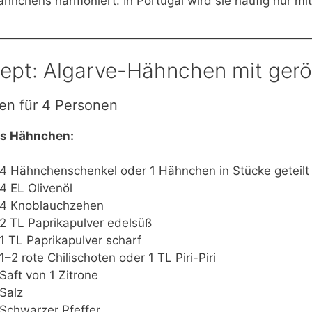
hnchens harmoniert. In Portugal wird sie häufig nur mit
ept: Algarve-Hähnchen mit gerös
en für 4 Personen
as Hähnchen:
4 Hähnchenschenkel oder 1 Hähnchen in Stücke geteilt
4 EL Olivenöl
4 Knoblauchzehen
2 TL Paprikapulver edelsüß
1 TL Paprikapulver scharf
1–2 rote Chilischoten oder 1 TL Piri-Piri
Saft von 1 Zitrone
Salz
Schwarzer Pfeffer