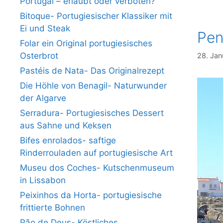
Portugal – erlaubt oder verboten?
Bitoque- Portugiesischer Klassiker mit
Ei und Steak
Pen
Folar ein Original portugiesisches
Osterbrot
28. Jan
Pastéis de Nata- Das Originalrezept
Die Höhle von Benagil- Naturwunder
der Algarve
Serradura- Portugiesisches Dessert
aus Sahne und Keksen
Bifes enrolados- saftige
Rinderrouladen auf portugiesische Art
Museu dos Coches- Kutschenmuseum
in Lissabon
Peixinhos da Horta- portugiesische
frittierte Bohnen
Pão de Deus- Köstliches