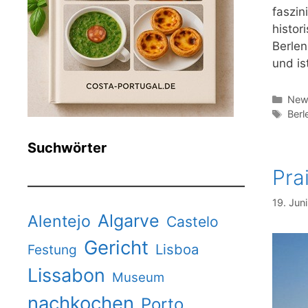
faszin
histor
Berlen
und i
Kate
News
Schl
Berl
Suchwörter
Pra
19. Jun
Algarve
Alentejo
Castelo
Gericht
Lisboa
Festung
Lissabon
Museum
nachkochen
Porto