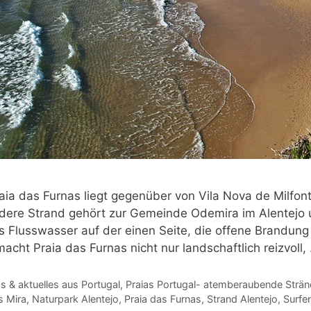
aia das Furnas liegt gegenüber von Vila Nova de Milfon
ere Strand gehört zur Gemeinde Odemira im Alentejo u
s Flusswasser auf der einen Seite, die offene Brandung 
acht Praia das Furnas nicht nur landschaftlich reizvoll
gorien
 & aktuelles aus Portugal
,
Praias Portugal- atemberaubende Stränd
agwörter
s Mira
,
Naturpark Alentejo
,
Praia das Furnas
,
Strand Alentejo
,
Surfe