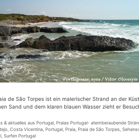
aia de São Torpes ist ein malerischer Strand an der Küs
en Sand und dem klaren blauen Wasser zieht er Besuche
gorien
 & aktuelles aus Portugal
,
Praias Portugal- atemberaubende Stränd
agwörter
tejo
,
Costa Vicentina
,
Portugal
,
Praia
,
Praia de São Torpes
,
Sehensw
l
,
Surfen Portugal