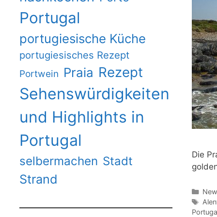
Portugal
portugiesische Küche
portugiesisches Rezept
Rezept
Praia
Portwein
Sehenswürdigkeiten
und Highlights in
Portugal
Die Pr
selbermachen
Stadt
golden
Strand
Kate
News
Schl
Alen
Portuga