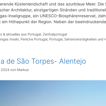
ierende Küstenlandschaft und das azurblaue Meer. Die 
ischer Architektur, einzigartigen Stränden und traditionel
gas-Inselgruppe, ein UNESCO-Biosphärenreservat, zieh
st ein Höhepunkt der Region. Neben der beeindruckend
gorien
 & aktuelles aus Portugal
,
Zentralportugal
agwörter
engas Inseln
,
Peniche Portugal
,
Portugal
,
Sehenswürdigkeiten und Hi
ia de São Torpes- Alentejo
i 2024
von
Markus