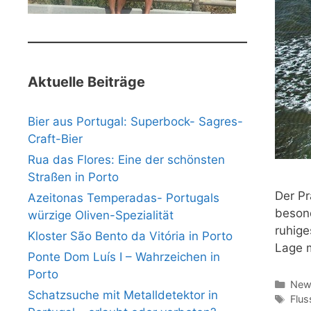
Aktuelle Beiträge
Bier aus Portugal: Superbock- Sagres-
Craft-Bier
Rua das Flores: Eine der schönsten
Straßen in Porto
Der Pr
Azeitonas Temperadas- Portugals
besond
würzige Oliven-Spezialität
ruhige
Kloster São Bento da Vitória in Porto
Lage m
Ponte Dom Luís I – Wahrzeichen in
Porto
Kate
News
Schatzsuche mit Metalldetektor in
Schl
Flus