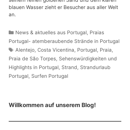
seinem feinen goldenen Sand und dem klaren
blauen Wasser zieht er Besucher aus aller Welt
an.
Kategorien
News & aktuelles aus Portugal
,
Praias
Portugal- atemberaubende Strände in Portugal
Schlagwörter
Alentejo
,
Costa Vicentina
,
Portugal
,
Praia
,
Praia de São Torpes
,
Sehenswürdigkeiten und
Highlights in Portugal
,
Strand
,
Strandurlaub
Portugal
,
Surfen Portugal
Willkommen auf unserem Blog!