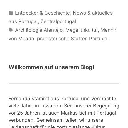
Kategorien
Entdecker & Geschichte
,
News & aktuelles
aus Portugal
,
Zentralportugal
Schlagwörter
Archäologie Alentejo
,
Megalithkultur
,
Menhir
von Meada
,
prähistorische Stätten Portugal
Willkommen auf unserem Blog!
Fernanda stammt aus Portugal und verbrachte
viele Jahre in Lissabon. Seit unserer Begegnung
vor 25 Jahren ist auch Markus tief mit Portugal
verbunden. Gemeinsam teilen wir unsere
Leidenschaft für die portugiesische Kultur,