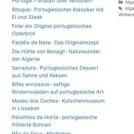
Portugal – erlaubt oder verboten?
Kate
Alga
Schl
Alga
Bitoque- Portugiesischer Klassiker mit
Winterr
Ei und Steak
Folar ein Original portugiesisches
Osterbrot
Pastéis de Nata- Das Originalrezept
Die Höhle von Benagil- Naturwunder
der Algarve
Serradura- Portugiesisches Dessert
aus Sahne und Keksen
Bifes enrolados- saftige
Rinderrouladen auf portugiesische Art
Museu dos Coches- Kutschenmuseum
in Lissabon
Peixinhos da Horta- portugiesische
frittierte Bohnen
Pão de Deus- Köstliches