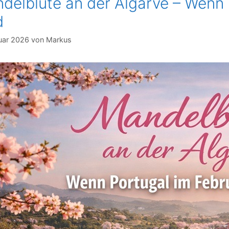
delblüte an der Algarve – Wenn 
d
uar 2026
von
Markus