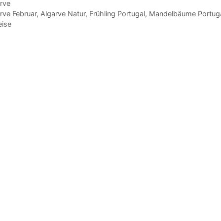
gorien
rve
agwörter
rve Februar
,
Algarve Natur
,
Frühling Portugal
,
Mandelbäume Portug
eise