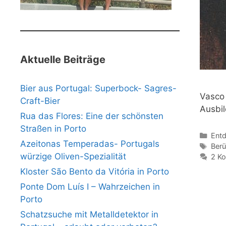
Aktuelle Beiträge
Bier aus Portugal: Superbock- Sagres-
Vasco 
Craft-Bier
Ausbil
Rua das Flores: Eine der schönsten
Straßen in Porto
Kate
Entd
Azeitonas Temperadas- Portugals
Schl
Berü
würzige Oliven-Spezialität
2 K
Kloster São Bento da Vitória in Porto
Ponte Dom Luís I – Wahrzeichen in
Porto
Schatzsuche mit Metalldetektor in