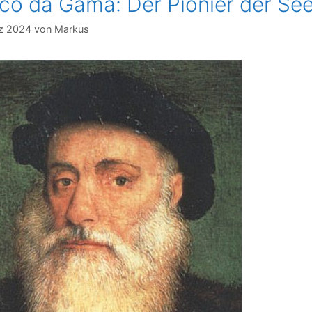
co da Gama: Der Pionier der Se
rz 2024
von
Markus