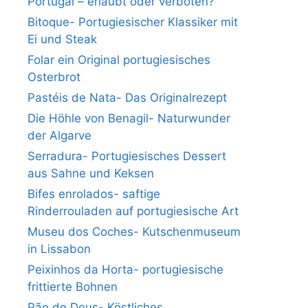
Portugal – erlaubt oder verboten?
Bitoque- Portugiesischer Klassiker mit
Ei und Steak
Folar ein Original portugiesisches
Osterbrot
Pastéis de Nata- Das Originalrezept
Die Höhle von Benagil- Naturwunder
der Algarve
Serradura- Portugiesisches Dessert
aus Sahne und Keksen
Bifes enrolados- saftige
Rinderrouladen auf portugiesische Art
Museu dos Coches- Kutschenmuseum
in Lissabon
Peixinhos da Horta- portugiesische
frittierte Bohnen
Pão de Deus- Köstliches