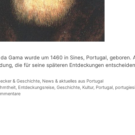
da Gama wurde um 1460 in Sines, Portugal, geboren. Als
dung, die für seine späteren Entdeckungen entscheide
gorien
ecker & Geschichte
,
News & aktuelles aus Portugal
agwörter
hmtheit
,
Entdeckungsreise
,
Geschichte
,
Kultur
,
Portugal
,
portugies
ommentare