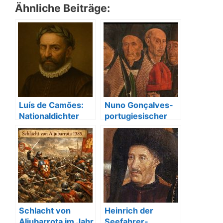
Ähnliche Beiträge:
Luís de Camões:
Nuno Gonçalves-
Nationaldichter
portugiesischer
und
Künstler
portugiesisches
Kulturerbe
Schlacht von
Heinrich der
Aljubarrota im Jahr
Seefahrer-