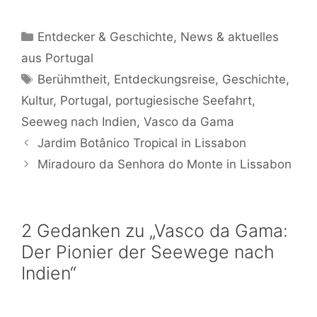
Brasiliens
Kategorien
Entdecker & Geschichte
,
News & aktuelles
aus Portugal
Schlagwörter
Berühmtheit
,
Entdeckungsreise
,
Geschichte
,
Kultur
,
Portugal
,
portugiesische Seefahrt
,
Seeweg nach Indien
,
Vasco da Gama
Jardim Botânico Tropical in Lissabon
Miradouro da Senhora do Monte in Lissabon
2 Gedanken zu „Vasco da Gama:
Der Pionier der Seewege nach
Indien“