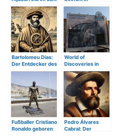
1385 in Portugal
portugiesischen
Entdeckungen
Bartolomeu Dias:
World of
Der Entdecker des
Discoveries in
Seewegs nach
Porto: Ein
Indien
interaktives
Museumserlebnis
Fußballer Cristiano
Pedro Álvares
Ronaldo geboren
Cabral: Der
in Funchal Madeira
Entdecker