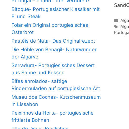
Portugal – erlaubt oder verboten?
SandCi
Bitoque- Portugiesischer Klassiker mit
Ei und Steak
Kate
Alga
Folar ein Original portugiesisches
Schl
Alga
Osterbrot
Portuga
Pastéis de Nata- Das Originalrezept
Die Höhle von Benagil- Naturwunder
der Algarve
Serradura- Portugiesisches Dessert
aus Sahne und Keksen
Bifes enrolados- saftige
Rinderrouladen auf portugiesische Art
Museu dos Coches- Kutschenmuseum
in Lissabon
Peixinhos da Horta- portugiesische
frittierte Bohnen
Pão de Deus- Köstliches