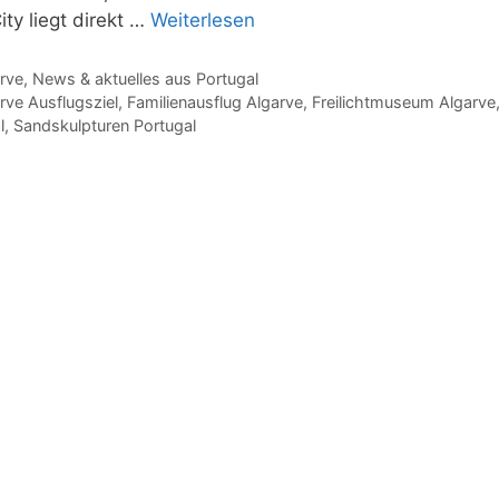
ty liegt direkt …
Weiterlesen
gorien
rve
,
News & aktuelles aus Portugal
agwörter
rve Ausflugsziel
,
Familienausflug Algarve
,
Freilichtmuseum Algarve
l
,
Sandskulpturen Portugal