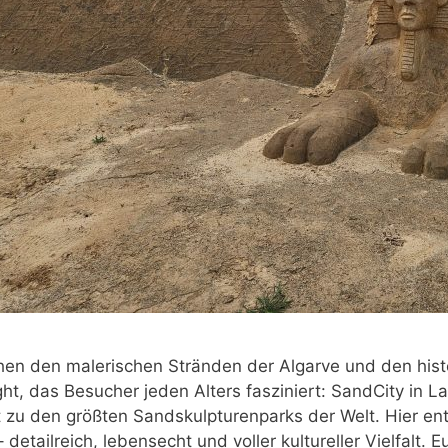
en den malerischen Stränden der Algarve und den histo
ght, das Besucher jeden Alters fasziniert: SandCity in L
 zu den größten Sandskulpturenparks der Welt. Hier en
 detailreich, lebensecht und voller kultureller Vielfalt