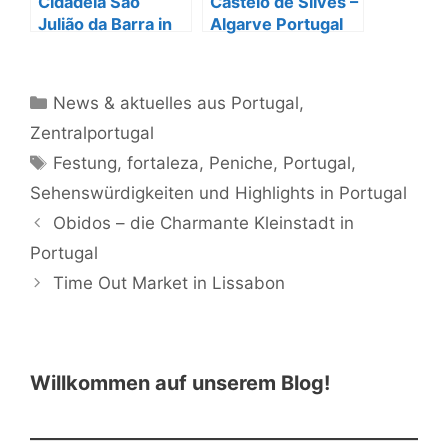
Cidadela São
Castelo de Silves –
Julião da Barra in
Algarve Portugal
Lissabon
Kategorien
News & aktuelles aus Portugal
,
Zentralportugal
Schlagwörter
Festung
,
fortaleza
,
Peniche
,
Portugal
,
Sehenswürdigkeiten und Highlights in Portugal
Obidos – die Charmante Kleinstadt in
Portugal
Time Out Market in Lissabon
Willkommen auf unserem Blog!