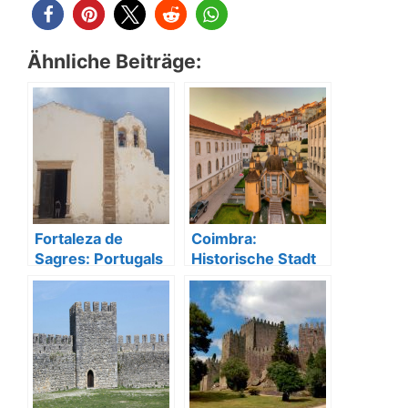
Ähnliche Beiträge:
Fortaleza de
Coimbra:
Sagres: Portugals
Historische Stadt
Tor zu den
mit Kultur,
Entdeckungen
Tradition und Flair