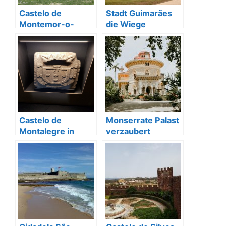
Castelo de
Stadt Guimarães
Montemor-o-
die Wiege
Velho nähe
Portugals
Coimbra
Castelo de
Monserrate Palast
Montalegre in
verzaubert
Nordportugal
Besucher in Sintra