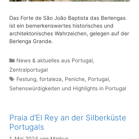
Das Forte de São João Baptista das Berlengas
ist ein bemerkenswertes historisches und
architektonisches Wahrzeichen, gelegen auf der
Berlenga Grande.
Kategorien
News & aktuelles aus Portugal
,
Zentralportugal
Schlagwörter
Festung
,
fortaleza
,
Peniche
,
Portugal
,
Sehenswürdigkeiten und Highlights in Portugal
Praia d’El Rey an der Silberküste
Portugals
1. Mai 2024
von
Markus