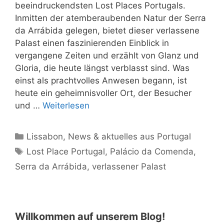
beeindruckendsten Lost Places Portugals.
Inmitten der atemberaubenden Natur der Serra
da Arrábida gelegen, bietet dieser verlassene
Palast einen faszinierenden Einblick in
vergangene Zeiten und erzählt von Glanz und
Gloria, die heute längst verblasst sind. Was
einst als prachtvolles Anwesen begann, ist
heute ein geheimnisvoller Ort, der Besucher
und …
Weiterlesen
Kategorien
Lissabon
,
News & aktuelles aus Portugal
Schlagwörter
Lost Place Portugal
,
Palácio da Comenda
,
Serra da Arrábida
,
verlassener Palast
Willkommen auf unserem Blog!