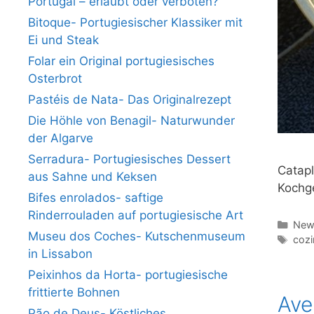
Portugal – erlaubt oder verboten?
Bitoque- Portugiesischer Klassiker mit
Ei und Steak
Folar ein Original portugiesisches
Osterbrot
Pastéis de Nata- Das Originalrezept
Die Höhle von Benagil- Naturwunder
der Algarve
Serradura- Portugiesisches Dessert
Catapl
aus Sahne und Keksen
Kochge
Bifes enrolados- saftige
Rinderrouladen auf portugiesische Art
Kate
News
Museu dos Coches- Kutschenmuseum
Schl
coz
in Lissabon
Peixinhos da Horta- portugiesische
frittierte Bohnen
Ave
Pão de Deus- Köstliches