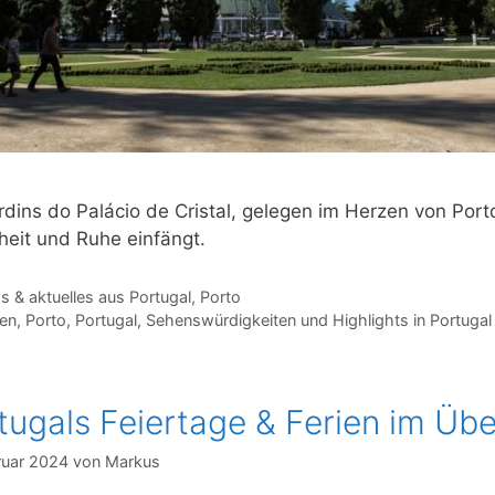
rdins do Palácio de Cristal, gelegen im Herzen von Porto
eit und Ruhe einfängt.
gorien
 & aktuelles aus Portugal
,
Porto
agwörter
en
,
Porto
,
Portugal
,
Sehenswürdigkeiten und Highlights in Portugal
tugals Feiertage & Ferien im Übe
ruar 2024
von
Markus