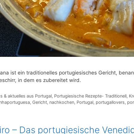
ana ist ein traditionelles portugiesisches Gericht, be
schirr, in dem es zubereitet wird.
gorien
 & aktuelles aus Portugal
,
Portugiesische Rezepte- Traditionell, Kr
agwörter
inhaportuguesa
,
Gericht
,
nachkochen
,
Portugal
,
portugallovers
,
por
iro – Das portugiesische Venedi