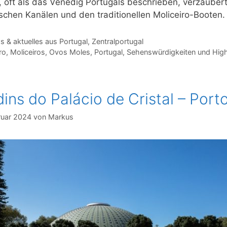
, oft als das Venedig Portugals beschrieben, verzaubert
schen Kanälen und den traditionellen Moliceiro-Booten.
gorien
 & aktuelles aus Portugal
,
Zentralportugal
agwörter
ro
,
Moliceiros
,
Ovos Moles
,
Portugal
,
Sehenswürdigkeiten und Highl
dins do Palácio de Cristal – Port
ruar 2024
von
Markus