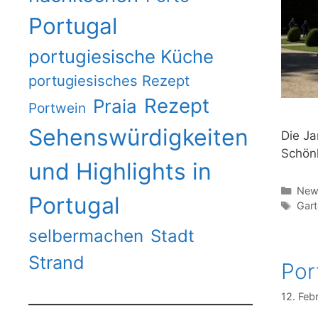
Portugal
portugiesische Küche
portugiesisches Rezept
Rezept
Praia
Portwein
Sehenswürdigkeiten
Die Ja
Schönh
und Highlights in
Kate
News
Portugal
Schl
Gart
selbermachen
Stadt
Strand
Por
12. Feb