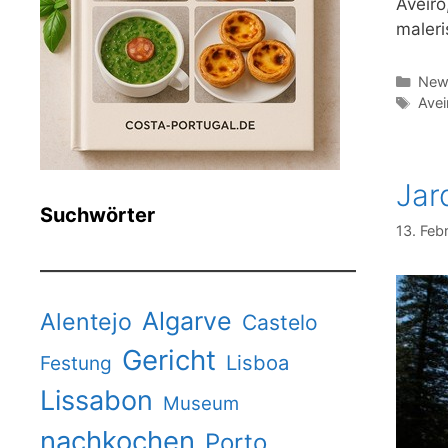
Aveiro
maleri
Kate
News
Schl
Avei
Jar
Suchwörter
13. Feb
Algarve
Alentejo
Castelo
Gericht
Lisboa
Festung
Lissabon
Museum
nachkochen
Porto