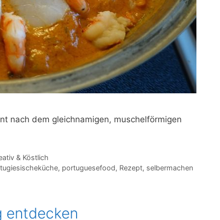
nannt nach dem gleichnamigen, muschelförmigen
eativ & Köstlich
tugiesischeküche
,
portuguesefood
,
Rezept
,
selbermachen
g entdecken