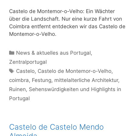
Castelo de Montemor-o-Velho: Ein Wächter
über die Landschaft. Nur eine kurze Fahrt von
Coimbra entfernt entdecken wir das Castelo de
Montemor-o-Velho.
Kategorien
News & aktuelles aus Portugal
,
Zentralportugal
Schlagwörter
Castelo
,
Castelo de Montemor-o-Velho
,
coimbra
,
Festung
,
mittelalterliche Architektur
,
Ruinen
,
Sehenswürdigkeiten und Highlights in
Portugal
Castelo de Castelo Mendo
Almeida