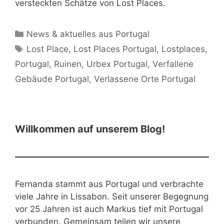
versteckten Schätze von Lost Places.
Kategorien
News & aktuelles aus Portugal
Schlagwörter
Lost Place
,
Lost Places Portugal
,
Lostplaces
,
Portugal
,
Ruinen
,
Urbex Portugal
,
Verfallene
Gebäude Portugal
,
Verlassene Orte Portugal
Willkommen auf unserem Blog!
Fernanda stammt aus Portugal und verbrachte
viele Jahre in Lissabon. Seit unserer Begegnung
vor 25 Jahren ist auch Markus tief mit Portugal
verbunden. Gemeinsam teilen wir unsere