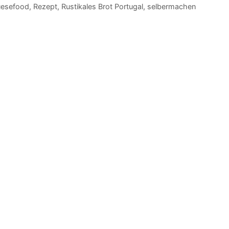
uesefood
,
Rezept
,
Rustikales Brot Portugal
,
selbermachen