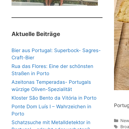
Aktuelle Beiträge
Bier aus Portugal: Superbock- Sagres-
Craft-Bier
Rua das Flores: Eine der schönsten
Straßen in Porto
Azeitonas Temperadas- Portugals
würzige Oliven-Spezialität
Kloster São Bento da Vitória in Porto
Portug
Ponte Dom Luís I – Wahrzeichen in
Porto
Kate
News
Schatzsuche mit Metalldetektor in
Schl
Bro