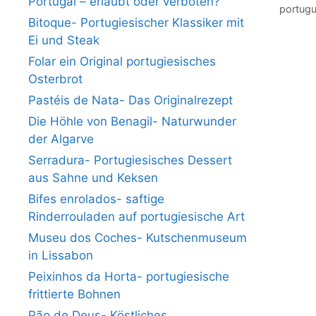
Portugal – erlaubt oder verboten?
portug
Bitoque- Portugiesischer Klassiker mit
Ei und Steak
Folar ein Original portugiesisches
Osterbrot
Pastéis de Nata- Das Originalrezept
Die Höhle von Benagil- Naturwunder
der Algarve
Serradura- Portugiesisches Dessert
aus Sahne und Keksen
Bifes enrolados- saftige
Rinderrouladen auf portugiesische Art
Museu dos Coches- Kutschenmuseum
in Lissabon
Peixinhos da Horta- portugiesische
frittierte Bohnen
Pão de Deus- Köstliches