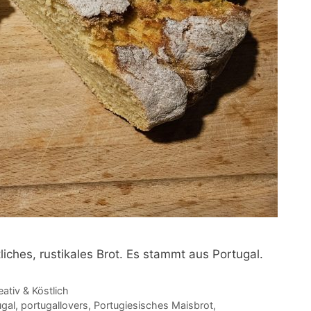
liches, rustikales Brot. Es stammt aus Portugal.
eativ & Köstlich
ugal
,
portugallovers
,
Portugiesisches Maisbrot
,