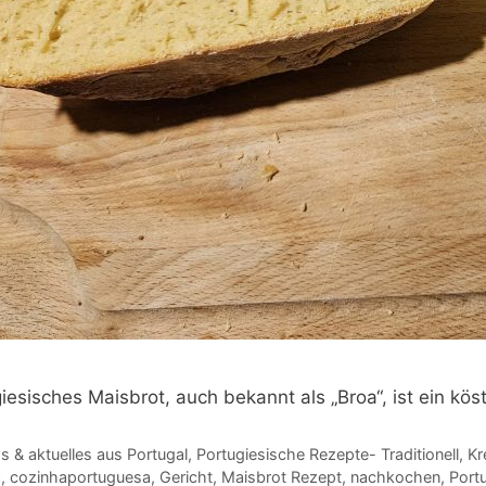
iesisches Maisbrot, auch bekannt als „Broa“, ist ein köst
gorien
 & aktuelles aus Portugal
,
Portugiesische Rezepte- Traditionell, Kr
agwörter
a
,
cozinhaportuguesa
,
Gericht
,
Maisbrot Rezept
,
nachkochen
,
Port