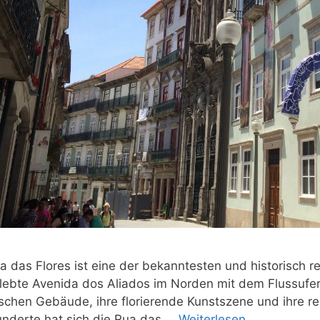
a das Flores ist eine der bekanntesten und historisch re
lebte Avenida dos Aliados im Norden mit dem Flussufer 
schen Gebäude, ihre florierende Kunstszene und ihre r
nderte hat sich die Rua das …
Weiterlesen