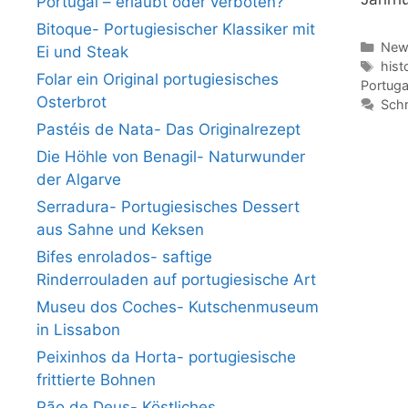
Portugal – erlaubt oder verboten?
Bitoque- Portugiesischer Klassiker mit
Kate
News
Ei und Steak
Schl
hist
Folar ein Original portugiesisches
Portuga
Osterbrot
Schr
Pastéis de Nata- Das Originalrezept
Die Höhle von Benagil- Naturwunder
der Algarve
Serradura- Portugiesisches Dessert
aus Sahne und Keksen
Bifes enrolados- saftige
Rinderrouladen auf portugiesische Art
Museu dos Coches- Kutschenmuseum
in Lissabon
Peixinhos da Horta- portugiesische
frittierte Bohnen
Pão de Deus- Köstliches