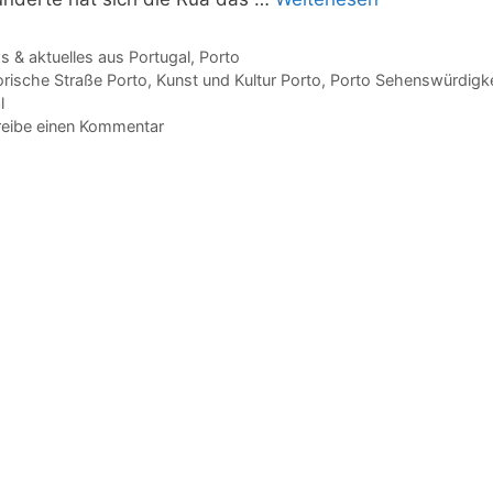
gorien
 & aktuelles aus Portugal
,
Porto
agwörter
orische Straße Porto
,
Kunst und Kultur Porto
,
Porto Sehenswürdigke
l
eibe einen Kommentar