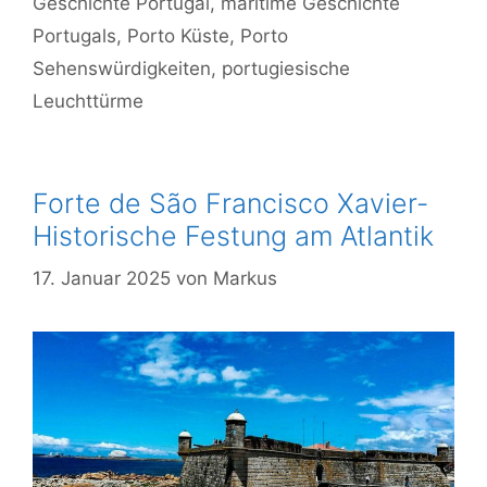
Geschichte Portugal
,
maritime Geschichte
Portugals
,
Porto Küste
,
Porto
Sehenswürdigkeiten
,
portugiesische
Leuchttürme
Forte de São Francisco Xavier-
Historische Festung am Atlantik
17. Januar 2025
von
Markus