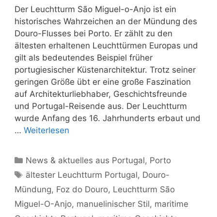
Der Leuchtturm São Miguel-o-Anjo ist ein
historisches Wahrzeichen an der Mündung des
Douro-Flusses bei Porto. Er zählt zu den
ältesten erhaltenen Leuchttürmen Europas und
gilt als bedeutendes Beispiel früher
portugiesischer Küstenarchitektur. Trotz seiner
geringen Größe übt er eine große Faszination
auf Architekturliebhaber, Geschichtsfreunde
und Portugal-Reisende aus. Der Leuchtturm
wurde Anfang des 16. Jahrhunderts erbaut und
…
Weiterlesen
Kategorien
News & aktuelles aus Portugal
,
Porto
Schlagwörter
ältester Leuchtturm Portugal
,
Douro-
Mündung
,
Foz do Douro
,
Leuchtturm São
Miguel-O-Anjo
,
manuelinischer Stil
,
maritime