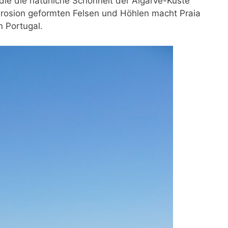
ie die natürliche Schönheit der Algarve-Küste
Erosion geformten Felsen und Höhlen macht Praia
n Portugal.