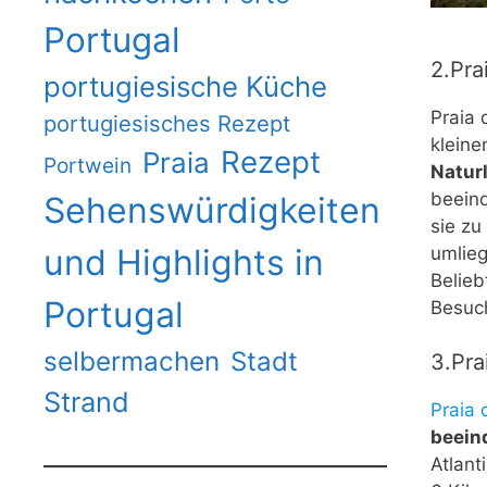
Portugal
2.Pra
portugiesische Küche
Praia 
portugiesisches Rezept
kleine
Rezept
Praia
Portwein
Natur
beeind
Sehenswürdigkeiten
sie zu
und Highlights in
umlie
Belieb
Portugal
Besuch
selbermachen
Stadt
3.Pra
Strand
Praia 
beein
Atlant