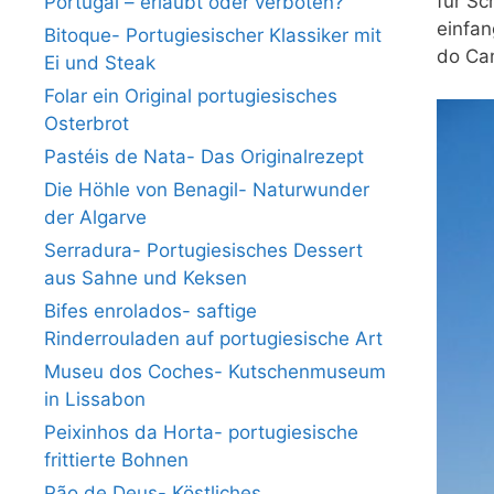
für Sc
Portugal – erlaubt oder verboten?
einfan
Bitoque- Portugiesischer Klassiker mit
do Cam
Ei und Steak
Folar ein Original portugiesisches
Osterbrot
Pastéis de Nata- Das Originalrezept
Die Höhle von Benagil- Naturwunder
der Algarve
Serradura- Portugiesisches Dessert
aus Sahne und Keksen
Bifes enrolados- saftige
Rinderrouladen auf portugiesische Art
Museu dos Coches- Kutschenmuseum
in Lissabon
Peixinhos da Horta- portugiesische
frittierte Bohnen
Pão de Deus- Köstliches