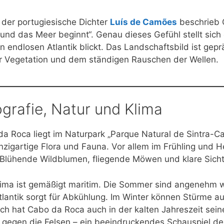
der portugiesische Dichter
Luís de Camões
beschrieb C
und das Meer beginnt“. Genau dieses Gefühl stellt sich
n endlosen Atlantik blickt. Das Landschaftsbild ist ge
r Vegetation und dem ständigen Rauschen der Wellen.
grafie, Natur und Klima
a Roca liegt im Naturpark „Parque Natural de Sintra-Cas
inzigartige Flora und Fauna. Vor allem im Frühling und H
 Blühende Wildblumen, fliegende Möwen und klare Sicht
ima ist gemäßigt maritim. Die Sommer sind angenehm w
lantik sorgt für Abkühlung. Im Winter können Stürme auftr
h hat Cabo da Roca auch in der kalten Jahreszeit seine
gegen die Felsen – ein beeindruckendes Schauspiel der