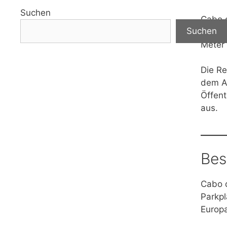
Suchen
Cabo d
Suchen
Jahrhu
Meter 
Die Re
dem Au
Öffent
aus.
Bes
Cabo d
Parkpl
Europa