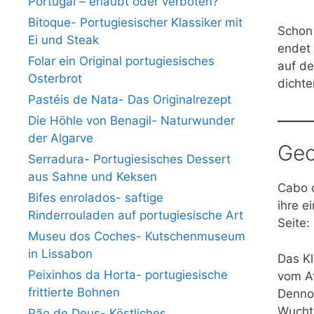
Portugal – erlaubt oder verboten?
Bitoque- Portugiesischer Klassiker mit
Schon 
Ei und Steak
endet 
Folar ein Original portugiesisches
auf de
Osterbrot
dichte
Pastéis de Nata- Das Originalrezept
Die Höhle von Benagil- Naturwunder
der Algarve
Geo
Serradura- Portugiesisches Dessert
aus Sahne und Keksen
Cabo d
Bifes enrolados- saftige
ihre e
Rinderrouladen auf portugiesische Art
Seite:
Museu dos Coches- Kutschenmuseum
in Lissabon
Das Kl
Peixinhos da Horta- portugiesische
vom At
frittierte Bohnen
Dennoc
Wucht 
Pão de Deus- Köstliches