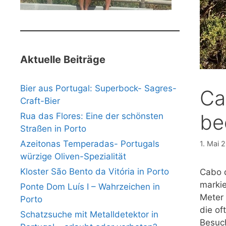
Aktuelle Beiträge
Bier aus Portugal: Superbock- Sagres-
Ca
Craft-Bier
be
Rua das Flores: Eine der schönsten
Straßen in Porto
Azeitonas Temperadas- Portugals
1. Mai 
würzige Oliven-Spezialität
Kloster São Bento da Vitória in Porto
Cabo d
markie
Ponte Dom Luís I – Wahrzeichen in
Meter 
Porto
die of
Schatzsuche mit Metalldetektor in
Besuch