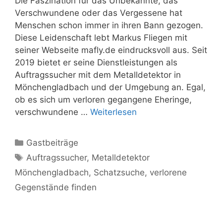
Die Faszination für das Unbekannte, das
Verschwundene oder das Vergessene hat
Menschen schon immer in ihren Bann gezogen.
Diese Leidenschaft lebt Markus Fliegen mit
seiner Webseite mafly.de eindrucksvoll aus. Seit
2019 bietet er seine Dienstleistungen als
Auftragssucher mit dem Metalldetektor in
Mönchengladbach und der Umgebung an. Egal,
ob es sich um verloren gegangene Eheringe,
verschwundene …
Weiterlesen
Kategorien
Gastbeiträge
Schlagwörter
Auftragssucher
,
Metalldetektor
Mönchengladbach
,
Schatzsuche
,
verlorene
Gegenstände finden