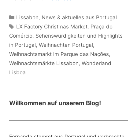
Kategorien
Lissabon
,
News & aktuelles aus Portugal
Schlagwörter
LX Factory Christmas Market
,
Praça do
Comércio
,
Sehenswürdigkeiten und Highlights
in Portugal
,
Weihnachten Portugal
,
Weihnachtsmarkt im Parque das Nações
,
Weihnachtsmärkte Lissabon
,
Wonderland
Lisboa
Willkommen auf unserem Blog!
Fernanda stammt aus Portugal und verbrachte