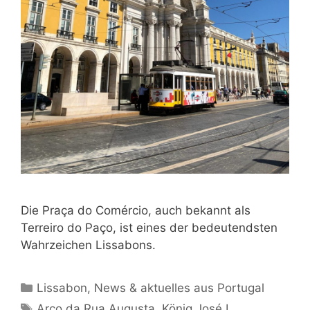
Die Praça do Comércio, auch bekannt als
Terreiro do Paço, ist eines der bedeutendsten
Wahrzeichen Lissabons.
Kategorien
Lissabon
,
News & aktuelles aus Portugal
Schlagwörter
Arco da Rua Augusta
,
König José I.
,