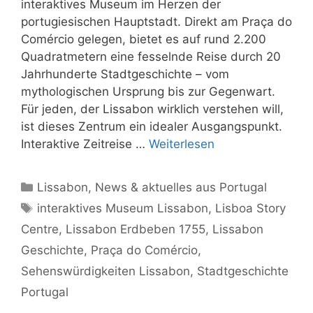
interaktives Museum im Herzen der
portugiesischen Hauptstadt. Direkt am Praça do
Comércio gelegen, bietet es auf rund 2.200
Quadratmetern eine fesselnde Reise durch 20
Jahrhunderte Stadtgeschichte – vom
mythologischen Ursprung bis zur Gegenwart.
Für jeden, der Lissabon wirklich verstehen will,
ist dieses Zentrum ein idealer Ausgangspunkt.
Interaktive Zeitreise …
Weiterlesen
Kategorien
Lissabon
,
News & aktuelles aus Portugal
Schlagwörter
interaktives Museum Lissabon
,
Lisboa Story
Centre
,
Lissabon Erdbeben 1755
,
Lissabon
Geschichte
,
Praça do Comércio
,
Sehenswürdigkeiten Lissabon
,
Stadtgeschichte
Portugal