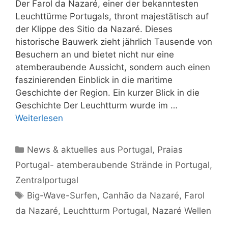
Der Farol da Nazaré, einer der bekanntesten
Leuchttürme Portugals, thront majestätisch auf
der Klippe des Sitio da Nazaré. Dieses
historische Bauwerk zieht jährlich Tausende von
Besuchern an und bietet nicht nur eine
atemberaubende Aussicht, sondern auch einen
faszinierenden Einblick in die maritime
Geschichte der Region. Ein kurzer Blick in die
Geschichte Der Leuchtturm wurde im …
Weiterlesen
Kategorien
News & aktuelles aus Portugal
,
Praias
Portugal- atemberaubende Strände in Portugal
,
Zentralportugal
Schlagwörter
Big-Wave-Surfen
,
Canhão da Nazaré
,
Farol
da Nazaré
,
Leuchtturm Portugal
,
Nazaré Wellen