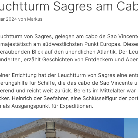
uchtturm Sagres am Cab
uar 2024
von
Markus
uchtturm von Sagres, gelegen am cabo de Sao Vincente
 majestätisch am südwestlichsten Punkt Europas. Dieser
raubenden Blick auf den unendlichen Atlantik. Der Leuch
nderten, erzählt Geschichten von Entdeckern und Aben
einer Errichtung hat der Leuchtturm von Sagres eine ents
ierungshilfe für Schiffe, die das cabo de Sao Vincente 
ierend und reicht weit zurück. Bereits im Mittelalter w
ker. Heinrich der Seefahrer, eine Schlüsselfigur der p
 als Ausgangspunkt für Expeditionen.