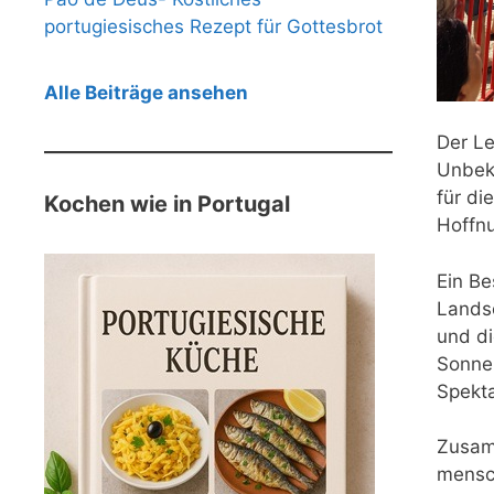
portugiesisches Rezept für Gottesbrot
Alle Beiträge ansehen
Der Le
Unbeka
für di
Kochen wie in Portugal
Hoffnu
Ein Be
Landsc
und di
Sonnen
Spekta
Zusamm
mensch