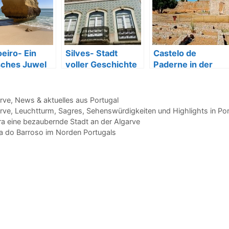
eiro- Ein
Silves- Stadt
Castelo de
isches Juwel
voller Geschichte
Paderne in der
r Algarve
und Charme
Algarve
gorien
rve
,
News & aktuelles aus Portugal
agwörter
rve
,
Leuchtturm
,
Sagres
,
Sehenswürdigkeiten und Highlights in Por
ra eine bezaubernde Stadt an der Algarve
a do Barroso im Norden Portugals