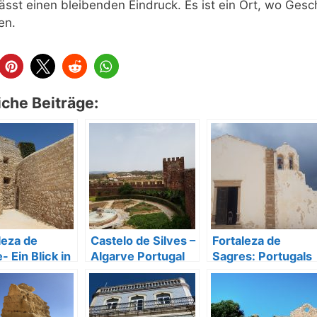
lässt einen bleibenden Eindruck. Es ist ein Ort, wo Ges
en.
iche Beiträge:
leza de
Castelo de Silves –
Fortaleza de
- Ein Blick in
Algarve Portugal
Sagres: Portugals
eschichte
Tor zu den
Entdeckungen