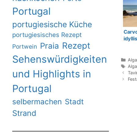
Portugal
portugiesische Küche
Carvo
portugiesisches Rezept
idyll
Rezept
Praia
an de
Portwein
Sehenswürdigkeiten
Kate
Alga
Schl
Alga
und Highlights in
Tavi
Fest
Portugal
selbermachen
Stadt
Strand