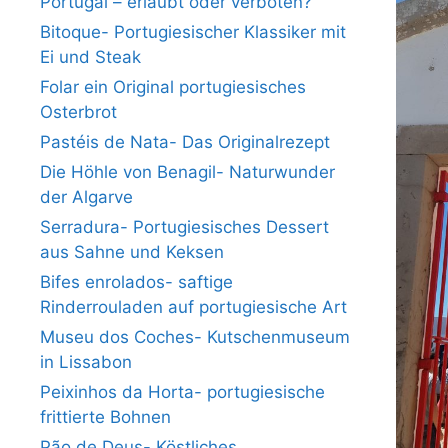
Portugal – erlaubt oder verboten?
Bitoque- Portugiesischer Klassiker mit
Ei und Steak
Folar ein Original portugiesisches
Osterbrot
Pastéis de Nata- Das Originalrezept
Die Höhle von Benagil- Naturwunder
der Algarve
Serradura- Portugiesisches Dessert
aus Sahne und Keksen
Bifes enrolados- saftige
Rinderrouladen auf portugiesische Art
Museu dos Coches- Kutschenmuseum
in Lissabon
Peixinhos da Horta- portugiesische
frittierte Bohnen
Pão de Deus- Köstliches