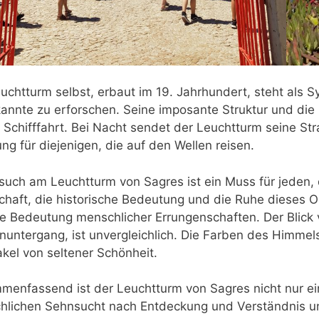
uchtturm selbst, erbaut im 19. Jahrhundert, steht als 
nnte zu erforschen. Seine imposante Struktur und die kr
e Schifffahrt. Bei Nacht sendet der Leuchtturm seine Str
ng für diejenigen, die auf den Wellen reisen.
such am Leuchtturm von Sagres ist ein Muss für jeden,
haft, die historische Bedeutung und die Ruhe dieses Ort
e Bedeutung menschlicher Errungenschaften. Der Blic
untergang, ist unvergleichlich. Die Farben des Himme
kel von seltener Schönheit.
enfassend ist der Leuchtturm von Sagres nicht nur ein 
lichen Sehnsucht nach Entdeckung und Verständnis uns