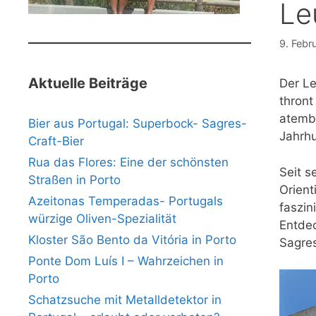
Le
9. Febr
Aktuelle Beiträge
Der Le
thront
atembe
Bier aus Portugal: Superbock- Sagres-
Jahrhu
Craft-Bier
Rua das Flores: Eine der schönsten
Seit s
Straßen in Porto
Orient
Azeitonas Temperadas- Portugals
faszin
würzige Oliven-Spezialität
Entdec
Kloster São Bento da Vitória in Porto
Sagres
Ponte Dom Luís I – Wahrzeichen in
Porto
Schatzsuche mit Metalldetektor in