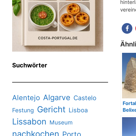
hinter
verein
Ähnl
Suchwörter
Algarve
Alentejo
Castelo
Forta
Gericht
Lisboa
Festung
Belixe
die G
Lissabon
Museum
nachkochen
Porto