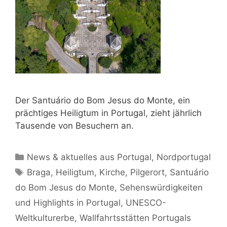
Der Santuário do Bom Jesus do Monte, ein
prächtiges Heiligtum in Portugal, zieht jährlich
Tausende von Besuchern an.
Kategorien
News & aktuelles aus Portugal
,
Nordportugal
Schlagwörter
Braga
,
Heiligtum
,
Kirche
,
Pilgerort
,
Santuário
do Bom Jesus do Monte
,
Sehenswürdigkeiten
und Highlights in Portugal
,
UNESCO-
Weltkulturerbe
,
Wallfahrtsstätten Portugals