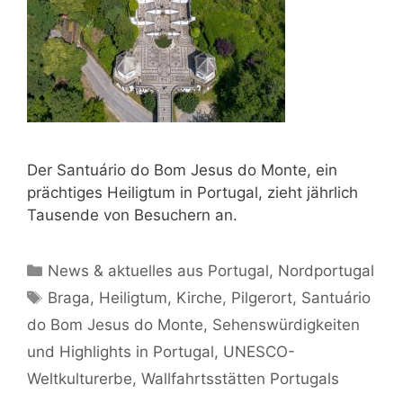
Der Santuário do Bom Jesus do Monte, ein
prächtiges Heiligtum in Portugal, zieht jährlich
Tausende von Besuchern an.
Kategorien
News & aktuelles aus Portugal
,
Nordportugal
Schlagwörter
Braga
,
Heiligtum
,
Kirche
,
Pilgerort
,
Santuário
do Bom Jesus do Monte
,
Sehenswürdigkeiten
und Highlights in Portugal
,
UNESCO-
Weltkulturerbe
,
Wallfahrtsstätten Portugals