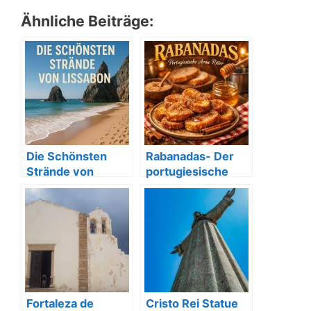
Ähnliche Beiträge:
Die Schönsten
Rabanadas- Der
Strände von
portugiesische
Lissabon
Arme Ritter
Fortaleza de
Cristo Rei Statue