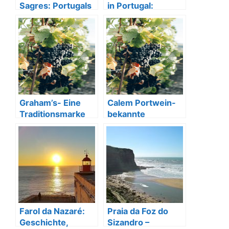
Sagres: Portugals
in Portugal:
Tor zu den
Aussicht &
Entdeckungen
Geschichte
Graham’s- Eine
Calem Portwein-
Traditionsmarke
bekannte
für Premium-
Portweinmarke
Portwein
aus Portugal
Farol da Nazaré:
Praia da Foz do
Geschichte,
Sizandro –