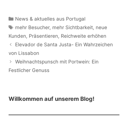
Aussicht und
Naturparadies an
Surfen
der Silberküste
Kategorien
News & aktuelles aus Portugal
Schlagwörter
mehr Besucher
,
mehr Sichtbarkeit
,
neue
Kunden
,
Präsentieren
,
Reichweite erhöhen
Elevador de Santa Justa- Ein Wahrzeichen
von Lissabon
Weihnachtspunsch mit Portwein: Ein
Festlicher Genuss
Willkommen auf unserem Blog!