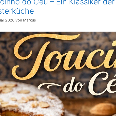
cinho do Céu – Ein Klassiker der
sterküche
uar 2026
von
Markus