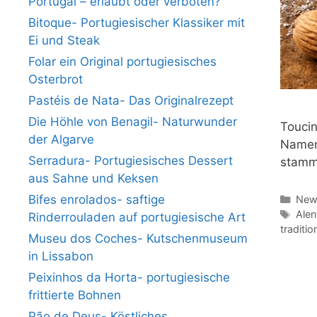
Portugal – erlaubt oder verboten?
Bitoque- Portugiesischer Klassiker mit
Ei und Steak
Folar ein Original portugiesisches
Osterbrot
Pastéis de Nata- Das Originalrezept
Die Höhle von Benagil- Naturwunder
Toucin
der Algarve
Namens
Serradura- Portugiesisches Dessert
stamm
aus Sahne und Keksen
Bifes enrolados- saftige
Kate
News
Schl
Alen
Rinderrouladen auf portugiesische Art
traditio
Museu dos Coches- Kutschenmuseum
in Lissabon
Peixinhos da Horta- portugiesische
frittierte Bohnen
Pão de Deus- Köstliches