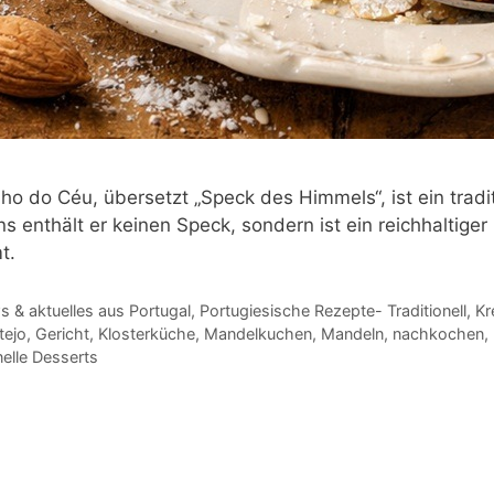
ho do Céu, übersetzt „Speck des Himmels“, ist ein tradi
 enthält er keinen Speck, sondern ist ein reichhaltige
t.
gorien
 & aktuelles aus Portugal
,
Portugiesische Rezepte- Traditionell, Kr
agwörter
tejo
,
Gericht
,
Klosterküche
,
Mandelkuchen
,
Mandeln
,
nachkochen
,
nelle Desserts