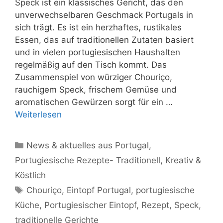
Speck ist ein klassisches Gericht, das den
unverwechselbaren Geschmack Portugals in
sich trägt. Es ist ein herzhaftes, rustikales
Essen, das auf traditionellen Zutaten basiert
und in vielen portugiesischen Haushalten
regelmäßig auf den Tisch kommt. Das
Zusammenspiel von würziger Chouriço,
rauchigem Speck, frischem Gemüse und
aromatischen Gewürzen sorgt für ein …
Weiterlesen
Kategorien
News & aktuelles aus Portugal
,
Portugiesische Rezepte- Traditionell, Kreativ &
Köstlich
Schlagwörter
Chouriço
,
Eintopf Portugal
,
portugiesische
Küche
,
Portugiesischer Eintopf
,
Rezept
,
Speck
,
traditionelle Gerichte