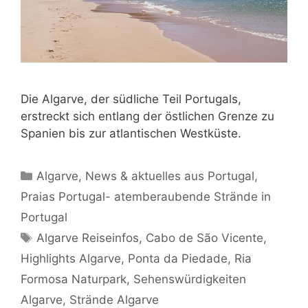
Die Algarve, der südliche Teil Portugals,
erstreckt sich entlang der östlichen Grenze zu
Spanien bis zur atlantischen Westküste.
Kategorien
Algarve
,
News & aktuelles aus Portugal
,
Praias Portugal- atemberaubende Strände in
Portugal
Schlagwörter
Algarve Reiseinfos
,
Cabo de São Vicente
,
Highlights Algarve
,
Ponta da Piedade
,
Ria
Formosa Naturpark
,
Sehenswürdigkeiten
Algarve
,
Strände Algarve