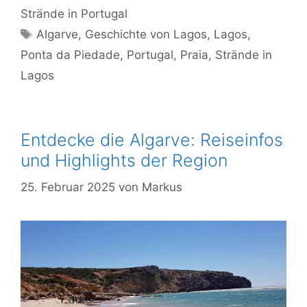
Strände in Portugal
Schlagwörter
Algarve
,
Geschichte von Lagos
,
Lagos
,
Ponta da Piedade
,
Portugal
,
Praia
,
Strände in
Lagos
Entdecke die Algarve: Reiseinfos
und Highlights der Region
25. Februar 2025
von
Markus