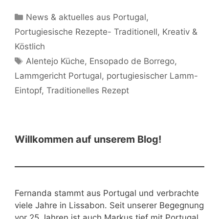
Kategorien
News & aktuelles aus Portugal
,
Portugiesische Rezepte- Traditionell, Kreativ &
Köstlich
Schlagwörter
Alentejo Küche
,
Ensopado de Borrego
,
Lammgericht Portugal
,
portugiesischer Lamm-
Eintopf
,
Traditionelles Rezept
Willkommen auf unserem Blog!
Fernanda stammt aus Portugal und verbrachte
viele Jahre in Lissabon. Seit unserer Begegnung
vor 25 Jahren ist auch Markus tief mit Portugal