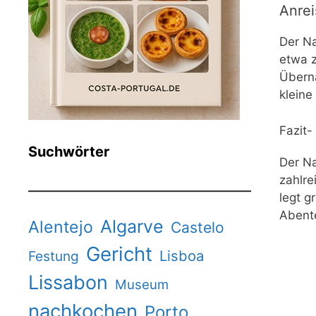
Anrei
Der Na
etwa z
Überna
kleine
Fazit-
Suchwörter
Der Na
zahlre
legt g
Abente
Algarve
Alentejo
Castelo
Gericht
Lisboa
Festung
Lissabon
Museum
nachkochen
Porto