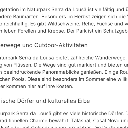
getation im Naturpark Serra da Lousã ist vielfältig und ü
dere Baumarten. Besonders im Herbst zeigen sich die Wä
 reichhaltig. Es gibt Wildschweine, Rehe, Füchse und 
 leben Forellen und Krebse. Der Park ist ein Schutzgebi
erwege und Outdoor-Aktivitäten
turpark Serra da Lousã bietet zahlreiche Wanderwege.
g von Flüssen. Die Wege sind gut markiert und bieten u
 beeindruckende Panoramablicke genießen. Einige Rou
ichen Pools. Diese sind besonders im Sommer eine wi
rer kommen hier auf ihre Kosten.
rische Dörfer und kulturelles Erbe
urpark Serra da Lousã gibt es viele historische Dörfer.
traditionellen Charme bewahrt. Talasnal, Casal Novo und
 Fuß oder mit Geländewagen erreichbar. Die Dorfbewohn