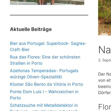
Aktuelle Beiträge
Bier aus Portugal: Superbock- Sagres-
Na
Craft-Bier
Rua das Flores: Eine der schönsten
3. Sep
Straßen in Porto
Azeitonas Temperadas- Portugals
Der Na
würzige Oliven-Spezialität
von et
Kloster São Bento da Vitória in Porto
beeind
Ponte Dom Luís I – Wahrzeichen in
Dörfer
Porto
Flo
Schatzsuche mit Metalldetektor in