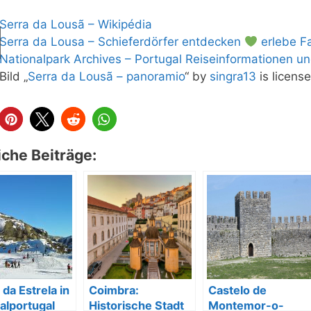
Serra da Lousã – Wikipédia
Serra da Lousa – Schieferdörfer entdecken
erlebe Fa
Nationalpark Archives – Portugal Reiseinformationen un
Bild „
Serra da Lousã – panoramio
“ by
singra13
is licens
iche Beiträge:
 da Estrela in
Coimbra:
Castelo de
alportugal
Historische Stadt
Montemor-o-