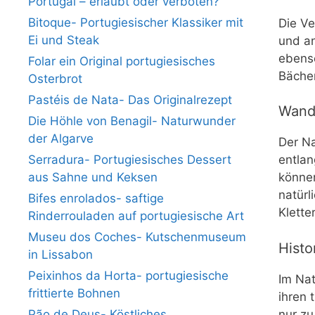
Portugal – erlaubt oder verboten?
Bitoque- Portugiesischer Klassiker mit
Die Ve
Ei und Steak
und an
ebenso
Folar ein Original portugiesisches
Bächen
Osterbrot
Pastéis de Nata- Das Originalrezept
Wand
Die Höhle von Benagil- Naturwunder
der Algarve
Der Na
Serradura- Portugiesisches Dessert
entlan
aus Sahne und Keksen
können
natürl
Bifes enrolados- saftige
Klette
Rinderrouladen auf portugiesische Art
Museu dos Coches- Kutschenmuseum
Histo
in Lissabon
Peixinhos da Horta- portugiesische
Im Nat
frittierte Bohnen
ihren 
Pão de Deus- Köstliches
nur zu