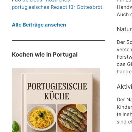
portugiesisches Rezept für Gottesbrot
Handw
Auch d
Alle Beiträge ansehen
Natur
Der Sc
versch
Kochen wie in Portugal
Forstw
das G
handel
Aktiv
Der Na
Kinder
teilne
sind e