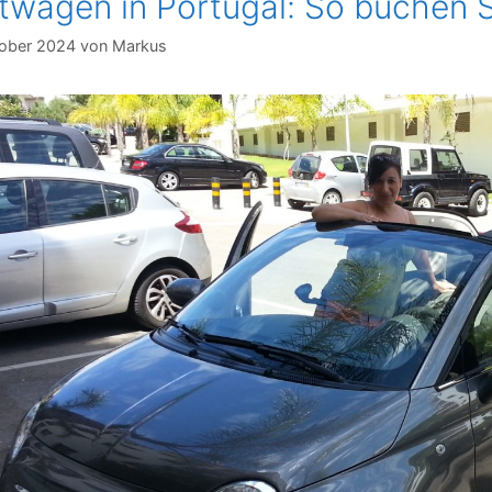
twagen in Portugal: So buchen Si
tober 2024
von
Markus