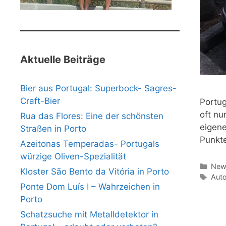
Aktuelle Beiträge
Bier aus Portugal: Superbock- Sagres-
Craft-Bier
Portug
oft nu
Rua das Flores: Eine der schönsten
eigene
Straßen in Porto
Punkte
Azeitonas Temperadas- Portugals
würzige Oliven-Spezialität
Kate
News
Kloster São Bento da Vitória in Porto
Schl
Auto
Ponte Dom Luís I – Wahrzeichen in
Porto
Schatzsuche mit Metalldetektor in