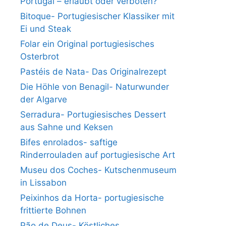
Portugal – erlaubt oder verboten?
Bitoque- Portugiesischer Klassiker mit
Ei und Steak
Folar ein Original portugiesisches
Osterbrot
Pastéis de Nata- Das Originalrezept
Die Höhle von Benagil- Naturwunder
der Algarve
Serradura- Portugiesisches Dessert
aus Sahne und Keksen
Bifes enrolados- saftige
Rinderrouladen auf portugiesische Art
Museu dos Coches- Kutschenmuseum
in Lissabon
Peixinhos da Horta- portugiesische
frittierte Bohnen
Pão de Deus- Köstliches