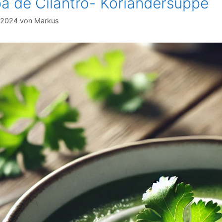
a de Cilantro- Koriandersuppe
 2024
von
Markus