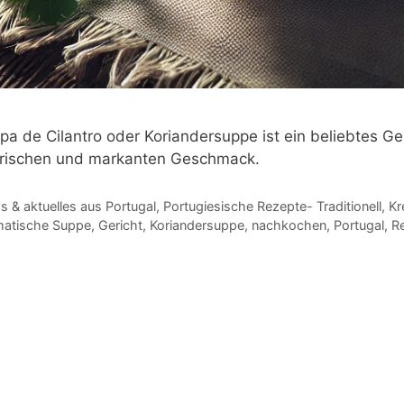
pa de Cilantro oder Koriandersuppe ist ein beliebtes Ge
 frischen und markanten Geschmack.
gorien
 & aktuelles aus Portugal
,
Portugiesische Rezepte- Traditionell, Kr
agwörter
matische Suppe
,
Gericht
,
Koriandersuppe
,
nachkochen
,
Portugal
,
R