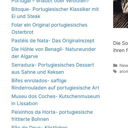
Portugal – erlaubt oder verboten?
Bitoque- Portugiesischer Klassiker mit
Ei und Steak
Folar ein Original portugiesisches
Osterbrot
Pastéis de Nata- Das Originalrezept
Die So
Die Höhle von Benagil- Naturwunder
ihren
der Algarve
Serradura- Portugiesisches Dessert
Kate
News
Schl
aro
aus Sahne und Keksen
Bifes enrolados- saftige
Rinderrouladen auf portugiesische Art
Museu dos Coches- Kutschenmuseum
in Lissabon
Peixinhos da Horta- portugiesische
frittierte Bohnen
Pão de Deus- Köstliches