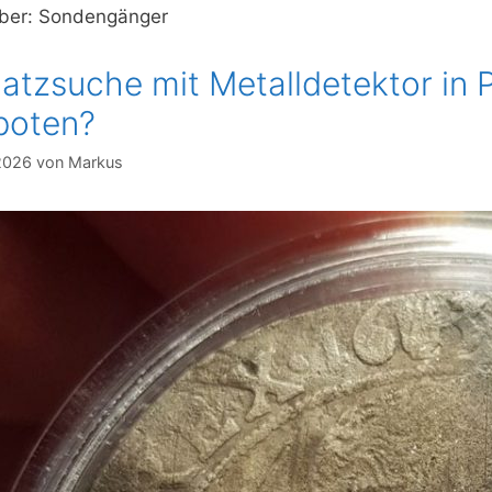
über: Sondengänger
atzsuche mit Metalldetektor in P
boten?
2026
von
Markus