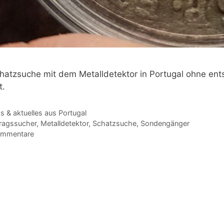
hatzsuche mit dem Metalldetektor in Portugal ohne ent
t.
gorien
 & aktuelles aus Portugal
agwörter
ragssucher
,
Metalldetektor
,
Schatzsuche
,
Sondengänger
ommentare