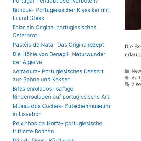
Portugal – erlaubt oder verboten?
Bitoque- Portugiesischer Klassiker mit
Ei und Steak
Folar ein Original portugiesisches
Osterbrot
Pastéis de Nata- Das Originalrezept
Die Sc
Die Höhle von Benagil- Naturwunder
erlaub
der Algarve
Kate
Serradura- Portugiesisches Dessert
News
Schl
Auft
aus Sahne und Keksen
2 K
Bifes enrolados- saftige
Rinderrouladen auf portugiesische Art
Museu dos Coches- Kutschenmuseum
in Lissabon
Peixinhos da Horta- portugiesische
frittierte Bohnen
Pão de Deus- Köstliches