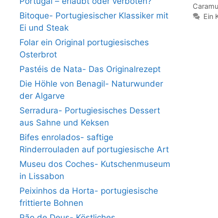
Portugal – erlaubt oder verboten?
Caramu
Bitoque- Portugiesischer Klassiker mit
Ein
Ei und Steak
Folar ein Original portugiesisches
Osterbrot
Pastéis de Nata- Das Originalrezept
Die Höhle von Benagil- Naturwunder
der Algarve
Serradura- Portugiesisches Dessert
aus Sahne und Keksen
Bifes enrolados- saftige
Rinderrouladen auf portugiesische Art
Museu dos Coches- Kutschenmuseum
in Lissabon
Peixinhos da Horta- portugiesische
frittierte Bohnen
Pão de Deus- Köstliches