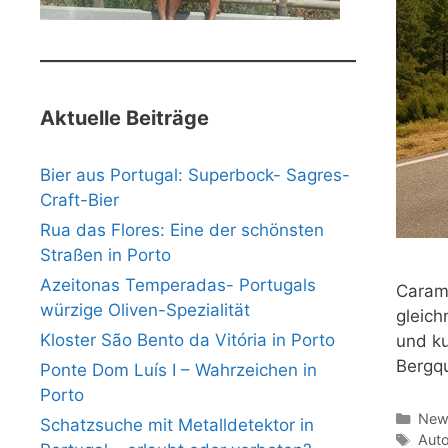
Aktuelle Beiträge
Bier aus Portugal: Superbock- Sagres-
Craft-Bier
Rua das Flores: Eine der schönsten
Straßen in Porto
Azeitonas Temperadas- Portugals
Caramu
würzige Oliven-Spezialität
gleich
Kloster São Bento da Vitória in Porto
und ku
Bergqu
Ponte Dom Luís I – Wahrzeichen in
Porto
Kate
News
Schatzsuche mit Metalldetektor in
Schl
Aut