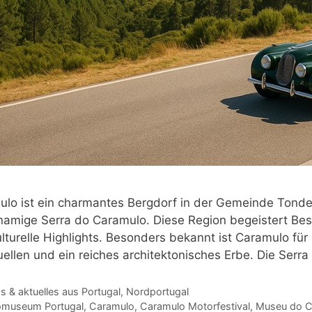
lo ist ein charmantes Bergdorf in der Gemeinde Tondela 
namige Serra do Caramulo. Diese Region begeistert Besu
lturelle Highlights. Besonders bekannt ist Caramulo f
ellen und ein reiches architektonisches Erbe. Die Serra
gorien
 & aktuelles aus Portugal
,
Nordportugal
agwörter
omuseum Portugal
,
Caramulo
,
Caramulo Motorfestival
,
Museu do C