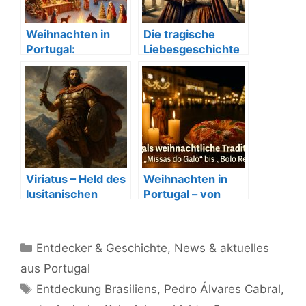
Weihnachten in
Die tragische
Portugal:
Liebesgeschichte
Traditionen und
von Pedro und
Bräuche
Inês de Castro
Viriatus – Held des
Weihnachten in
lusitanischen
Portugal – von
Widerstands
„Missa do Galo“ bis
gegen Rom
„Bolo Rei“
Kategorien
Entdecker & Geschichte
,
News & aktuelles
aus Portugal
Schlagwörter
Entdeckung Brasiliens
,
Pedro Álvares Cabral
,