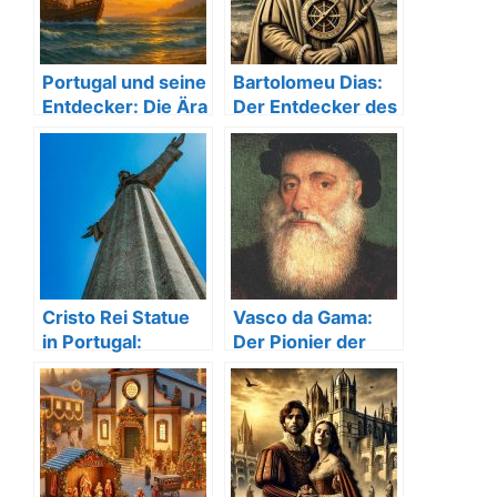
Portugal und seine
Bartolomeu Dias:
Entdecker: Die Ära
Der Entdecker des
der großen
Seewegs nach
Entdeckungen
Indien
Cristo Rei Statue
Vasco da Gama:
in Portugal:
Der Pionier der
Aussicht &
Seewege nach
Geschichte
Indien