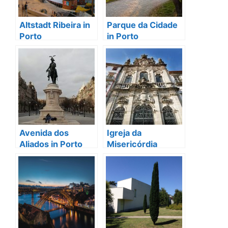
Altstadt Ribeira in
Parque da Cidade
Porto
in Porto
Avenida dos
Igreja da
Aliados in Porto
Misericórdia