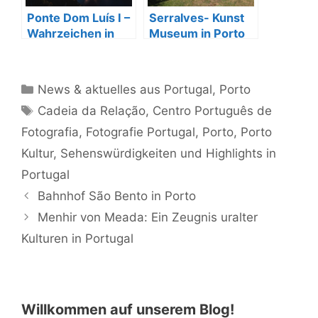
Ponte Dom Luís I –
Serralves- Kunst
Wahrzeichen in
Museum in Porto
Porto
Kategorien
News & aktuelles aus Portugal
,
Porto
Schlagwörter
Cadeia da Relação
,
Centro Português de
Fotografia
,
Fotografie Portugal
,
Porto
,
Porto
Kultur
,
Sehenswürdigkeiten und Highlights in
Portugal
Bahnhof São Bento in Porto
Menhir von Meada: Ein Zeugnis uralter
Kulturen in Portugal
Willkommen auf unserem Blog!