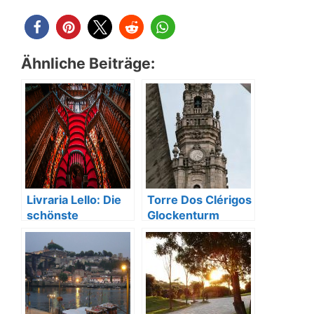
Ähnliche Beiträge:
Livraria Lello: Die
Torre Dos Clérigos
schönste
Glockenturm
Buchhandlung in
Clérigos-Kirche
Porto
Porto