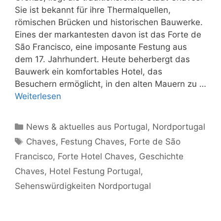
Sie ist bekannt für ihre Thermalquellen,
römischen Brücken und historischen Bauwerke.
Eines der markantesten davon ist das Forte de
São Francisco, eine imposante Festung aus
dem 17. Jahrhundert. Heute beherbergt das
Bauwerk ein komfortables Hotel, das
Besuchern ermöglicht, in den alten Mauern zu …
Weiterlesen
Kategorien
News & aktuelles aus Portugal
,
Nordportugal
Schlagwörter
Chaves
,
Festung Chaves
,
Forte de São
Francisco
,
Forte Hotel Chaves
,
Geschichte
Chaves
,
Hotel Festung Portugal
,
Sehenswürdigkeiten Nordportugal