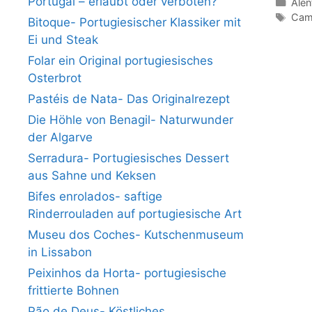
Portugal – erlaubt oder verboten?
Kate
Alen
Schl
Cami
Bitoque- Portugiesischer Klassiker mit
Ei und Steak
Folar ein Original portugiesisches
Osterbrot
Pastéis de Nata- Das Originalrezept
Die Höhle von Benagil- Naturwunder
der Algarve
Serradura- Portugiesisches Dessert
aus Sahne und Keksen
Bifes enrolados- saftige
Rinderrouladen auf portugiesische Art
Museu dos Coches- Kutschenmuseum
in Lissabon
Peixinhos da Horta- portugiesische
frittierte Bohnen
Pão de Deus- Köstliches