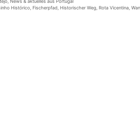
gorien
tejo
,
News & aktuelles aus Portugal
agwörter
nho Histórico
,
Fischerpfad
,
Historischer Weg
,
Rota Vicentina
,
Wan