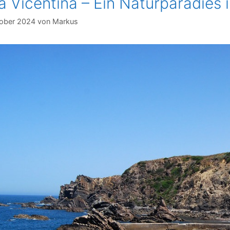
a Vicentina – Ein Naturparadies 
tober 2024
von
Markus