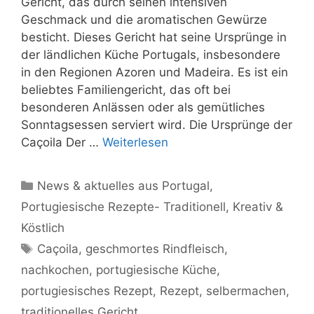
Gericht, das durch seinen intensiven
Geschmack und die aromatischen Gewürze
besticht. Dieses Gericht hat seine Ursprünge in
der ländlichen Küche Portugals, insbesondere
in den Regionen Azoren und Madeira. Es ist ein
beliebtes Familiengericht, das oft bei
besonderen Anlässen oder als gemütliches
Sonntagsessen serviert wird. Die Ursprünge der
Caçoila Der …
Weiterlesen
Kategorien
News & aktuelles aus Portugal
,
Portugiesische Rezepte- Traditionell, Kreativ &
Köstlich
Schlagwörter
Caçoila
,
geschmortes Rindfleisch
,
nachkochen
,
portugiesische Küche
,
portugiesisches Rezept
,
Rezept
,
selbermachen
,
traditionelles Gericht